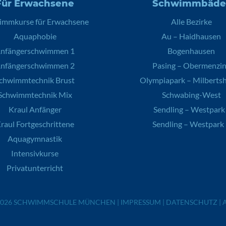
Für Erwachsene
Schwimmbäde
immkurse für Erwachsene
Alle Bezirke
Aquaphobie
Au – Haidhausen
nfängerschwimmen 1
Bogenhausen
nfängerschwimmen 2
Pasing – Obermenzi
chwimmtechnik Brust
Olympiapark – Milberts
Schwimmtechnik Mix
Schwabing-West
Kraul Anfänger
Sendling – Westpark 
raul Fortgeschrittene
Sendling – Westpark 
Aquagymnastik
Intensivkurse
Privatunterricht
2026
SCHWIMMSCHULE MÜNCHEN
|
IMPRESSUM
|
DATENSCHUTZ
|