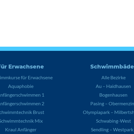
Für Erwachsene
Schwimmbäde
immkurse für Erwachsene
Alle Bezirke
Aquaphobie
Au – Haidhausen
nfängerschwimmen 1
Bogenhausen
nfängerschwimmen 2
Pasing – Obermenzi
chwimmtechnik Brust
Olympiapark – Milberts
Schwimmtechnik Mix
Schwabing-West
Kraul Anfänger
Sendling – Westpark 