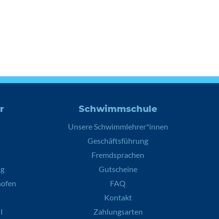
r
Schwimmschule
Unsere Schwimmlehrer*innen
Geschäftsführung
Fremdsprachen
ng
Gutscheine
hofen
FAQ
Kontakt
I
Zahlungsarten