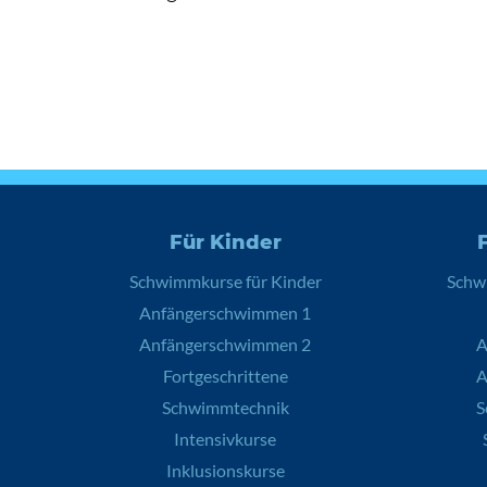
Für Kinder
Schwimmkurse für Kinder
Schw
Anfängerschwimmen 1
Anfängerschwimmen 2
A
Fortgeschrittene
A
Schwimmtechnik
S
Intensivkurse
Inklusionskurse