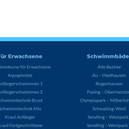
Für Erwachsene
Schwimmbäde
immkurse für Erwachsene
Alle Bezirke
Aquaphobie
Au – Haidhausen
nfängerschwimmen 1
Bogenhausen
nfängerschwimmen 2
Pasing – Obermenzi
chwimmtechnik Brust
Olympiapark – Milberts
Schwimmtechnik Mix
Schwabing-West
Kraul Anfänger
Sendling – Westpark 
raul Fortgeschrittene
Sendling – Westpark 