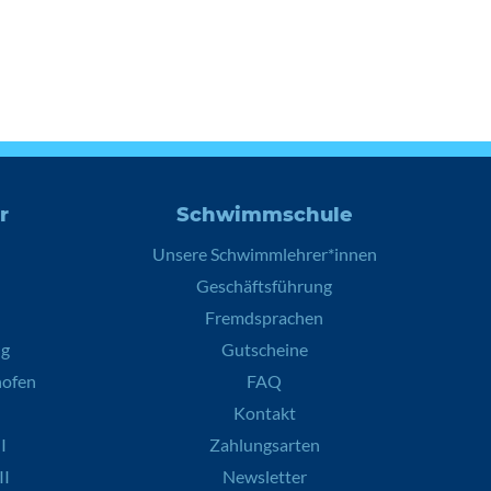
r
Schwimmschule
Unsere Schwimmlehrer*innen
Geschäftsführung
Fremdsprachen
ng
Gutscheine
hofen
FAQ
Kontakt
I
Zahlungsarten
II
Newsletter