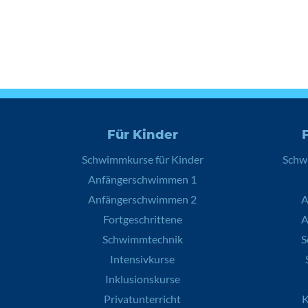
Für Kinder
Schwimmkurse für Kinder
Schw
Anfängerschwimmen 1
Anfängerschwimmen 2
A
Fortgeschrittene
A
Schwimmtechnik
S
Intensivkurse
Inklusionskurse
Privatunterricht
K