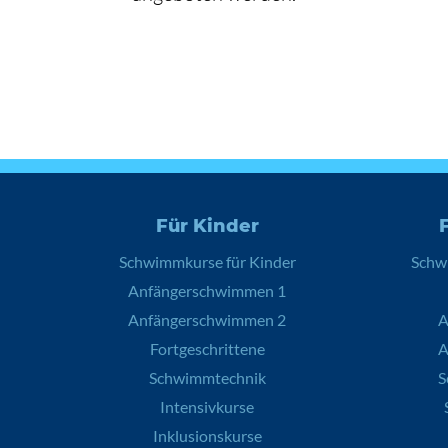
Für Kinder
Schwimmkurse für Kinder
Schw
Anfängerschwimmen 1
Anfängerschwimmen 2
A
Fortgeschrittene
A
Schwimmtechnik
S
Intensivkurse
Inklusionskurse