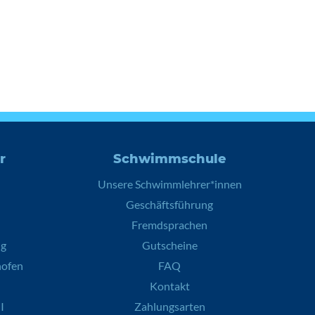
r
Schwimmschule
Unsere Schwimmlehrer*innen
Geschäftsführung
Fremdsprachen
ng
Gutscheine
hofen
FAQ
Kontakt
I
Zahlungsarten