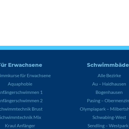
Für Erwachsene
Schwimmbäde
immkurse für Erwachsene
Alle Bezirke
Aquaphobie
Au – Haidhausen
nfängerschwimmen 1
Bogenhausen
nfängerschwimmen 2
Pasing – Obermenzi
chwimmtechnik Brust
Olympiapark – Milberts
Schwimmtechnik Mix
Schwabing-West
Kraul Anfänger
Sendling – Westpark 