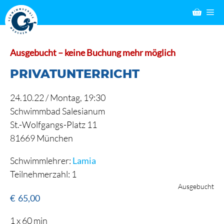
Zum
M
Inhalt
springen
Ausgebucht – keine Buchung mehr möglich
PRIVATUNTERRICHT
24.10.22 /
Montag
, 19:30
Schwimmbad Salesianum
St.-Wolfgangs-Platz 11
81669 München
Schwimmlehrer:
Lamia
Teilnehmerzahl: 1
Ausgebucht
€
65,00
1 x 60 min