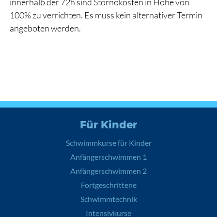
innerhalb der 72h sind Stornokosten in Höhe von
100% zu verrichten. Es muss kein alternativer Termin
angeboten werden.
Für Kinder
Schwimmkurse für Kinder
Anfängerschwimmen 1
Anfängerschwimmen 2
Fortgeschrittene
Schwimmtechnik
Intensivkurse