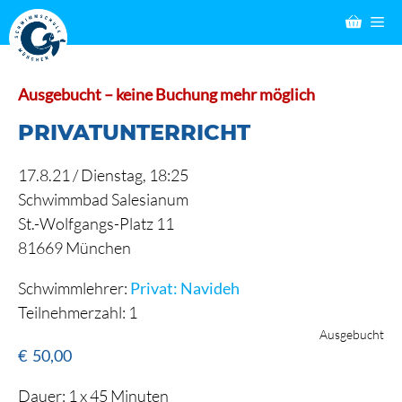
Zum
M
Inhalt
springen
Ausgebucht – keine Buchung mehr möglich
PRIVATUNTERRICHT
17.8.21 /
Dienstag
, 18:25
Schwimmbad Salesianum
St.-Wolfgangs-Platz 11
81669 München
Schwimmlehrer:
Privat: Navideh
Teilnehmerzahl: 1
Ausgebucht
€
50,00
Dauer: 1 x 45 Minuten