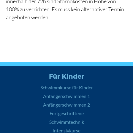
innerhalb der 72h sind Stornokosten in Höhe von
100% zu verrichten. Es muss kein alternativer Termin
angeboten werden.
Für Kinder
Schwimmkurse für Kinder
Anfängerschwimmen 1
Anfängerschwimmen 2
Fortgeschrittene
Schwimmtechnik
Intensivkurse