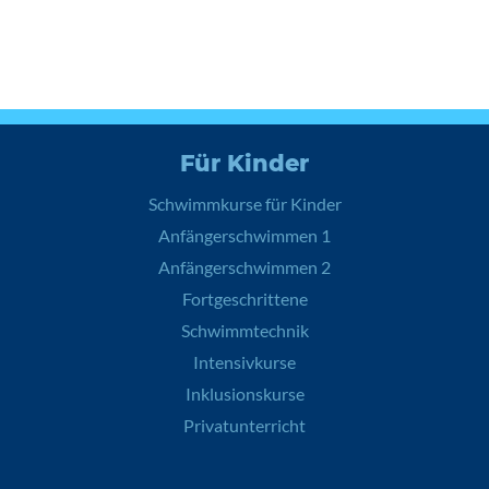
Für Kinder
Schwimmkurse für Kinder
Anfängerschwimmen 1
Anfängerschwimmen 2
Fortgeschrittene
Schwimmtechnik
Intensivkurse
Inklusionskurse
Privatunterricht