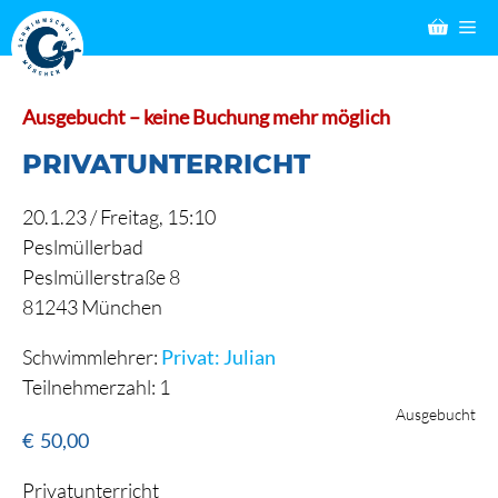
Zum
M
Inhalt
springen
Ausgebucht – keine Buchung mehr möglich
PRIVATUNTERRICHT
20.1.23 /
Freitag
, 15:10
Peslmüllerbad
Peslmüllerstraße 8
81243 München
Schwimmlehrer:
Privat: Julian
Teilnehmerzahl: 1
Ausgebucht
€
50,00
Privatunterricht