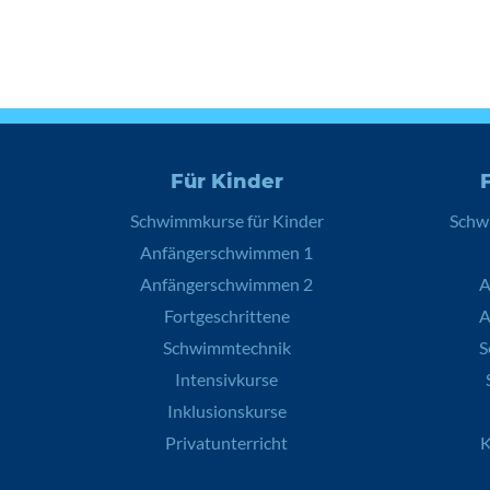
Für Kinder
Schwimmkurse für Kinder
Schw
Anfängerschwimmen 1
Anfängerschwimmen 2
A
Fortgeschrittene
A
Schwimmtechnik
S
Intensivkurse
Inklusionskurse
Privatunterricht
K