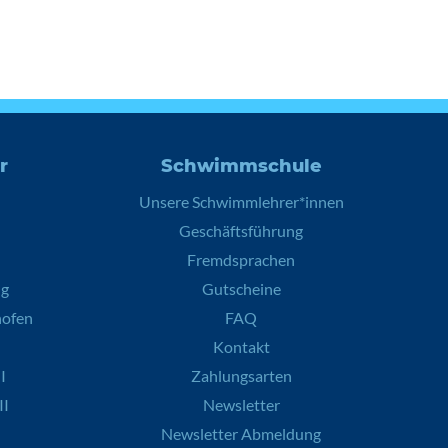
r
Schwimmschule
Unsere Schwimmlehrer*innen
Geschäftsführung
Fremdsprachen
ng
Gutscheine
hofen
FAQ
Kontakt
I
Zahlungsarten
II
Newsletter
Newsletter Abmeldung