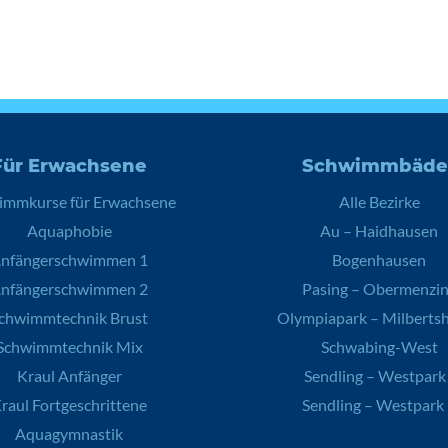
Für Erwachsene
Schwimmbäde
immkurse für Erwachsene
Alle Bezirke
Aquaphobie
Au – Haidhausen
nfängerschwimmen 1
Bogenhausen
nfängerschwimmen 2
Pasing – Obermenzi
chwimmtechnik Brust
Olympiapark – Milberts
Schwimmtechnik Mix
Schwabing-West
Kraul Anfänger
Sendling – Westpark 
raul Fortgeschrittene
Sendling – Westpark 
Aquagymnastik