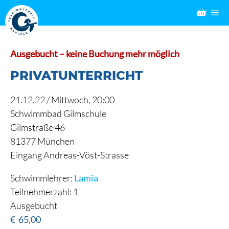
Zum
M
Inhalt
springen
Ausgebucht – keine Buchung mehr möglich
PRIVATUNTERRICHT
21.12.22 /
Mittwoch
, 20:00
Schwimmbad Gilmschule
Gilmstraße 46
81377 München
Eingang Andreas-Vöst-Strasse
Schwimmlehrer:
Lamia
Teilnehmerzahl: 1
Ausgebucht
€
65,00