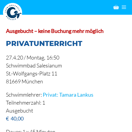
Zum
M
Inhalt
springen
Ausgebucht – keine Buchung mehr möglich
PRIVATUNTERRICHT
27.4.20 /
Montag
, 16:50
Schwimmbad Salesianum
St.-Wolfgangs-Platz 11
81669 München
Schwimmlehrer:
Privat: Tamara Lankus
Teilnehmerzahl: 1
Ausgebucht
€
40,00
Dauer: 1 x 45 Minuten