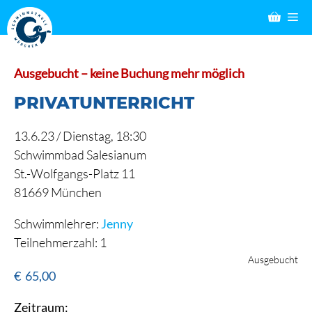
Zum
M
Inhalt
springen
Ausgebucht – keine Buchung mehr möglich
PRIVATUNTERRICHT
13.6.23 /
Dienstag
, 18:30
Schwimmbad Salesianum
St.-Wolfgangs-Platz 11
81669 München
Schwimmlehrer:
Jenny
Teilnehmerzahl: 1
Ausgebucht
€
65,00
Zeitraum: