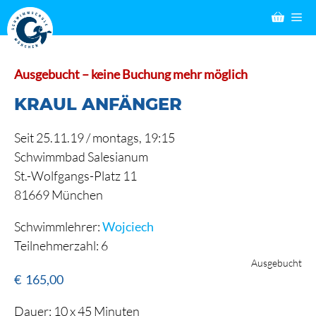
Zum
M
Inhalt
springen
Ausgebucht – keine Buchung mehr möglich
KRAUL ANFÄNGER
Seit 25.11.19 / montags, 19:15
Schwimmbad Salesianum
St.-Wolfgangs-Platz 11
81669 München
Schwimmlehrer:
Wojciech
Teilnehmerzahl: 6
Ausgebucht
€
165,00
Dauer: 10 x 45 Minuten