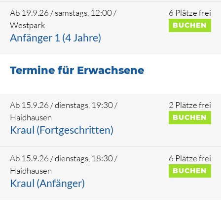
3.10.
31.10.
Ab 19.9.26 / samstags, 12:00
/
6 Plätze frei
Westpark
BUCHEN
7.11.
Anfänger 1 (4 Jahre)
3.10.
31.10.
Termine für Erwachsene
7.11.
Ab 15.9.26 / dienstags, 19:30
/
2 Plätze frei
Haidhausen
BUCHEN
3.10.
31.10.
Kraul (Fortgeschritten)
7.11.
Ab 15.9.26 / dienstags, 18:30
/
6 Plätze frei
Haidhausen
BUCHEN
Kraul (Anfänger)
3.11.