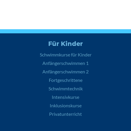
Für Kinder
Schwimmkurse für Kinder
Anfängerschwimmen 1
Anfängerschwimmen 2
Fortgeschrittene
Schwimmtechnik
Intensivkurse
Inklusionskurse
Privatunterricht