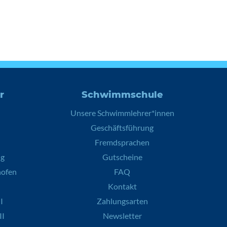
r
Schwimmschule
Unsere Schwimmlehrer*innen
Geschäftsführung
Fremdsprachen
ng
Gutscheine
hofen
FAQ
Kontakt
I
Zahlungsarten
II
Newsletter