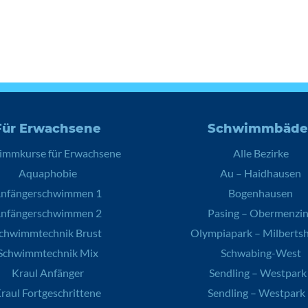
Für Erwachsene
Schwimmbäde
immkurse für Erwachsene
Alle Bezirke
Aquaphobie
Au – Haidhausen
nfängerschwimmen 1
Bogenhausen
nfängerschwimmen 2
Pasing – Obermenzi
chwimmtechnik Brust
Olympiapark – Milberts
Schwimmtechnik Mix
Schwabing-West
Kraul Anfänger
Sendling – Westpark 
raul Fortgeschrittene
Sendling – Westpark 