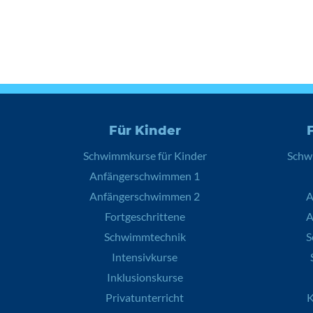
Für Kinder
Schwimmkurse für Kinder
Schw
Anfängerschwimmen 1
Anfängerschwimmen 2
A
Fortgeschrittene
A
Schwimmtechnik
S
Intensivkurse
Inklusionskurse
Privatunterricht
K