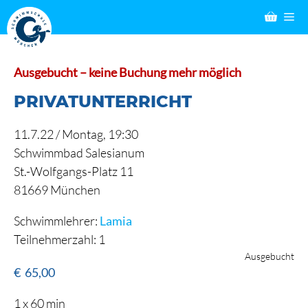
Zum
M
Inhalt
springen
Ausgebucht – keine Buchung mehr möglich
PRIVATUNTERRICHT
11.7.22 /
Montag
, 19:30
Schwimmbad Salesianum
St.-Wolfgangs-Platz 11
81669 München
Schwimmlehrer:
Lamia
Teilnehmerzahl: 1
Ausgebucht
€
65,00
1 x 60 min