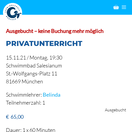
Zum
M
Inhalt
springen
Ausgebucht – keine Buchung mehr möglich
PRIVATUNTERRICHT
15.11.21 /
Montag
, 19:30
Schwimmbad Salesianum
St.-Wolfgangs-Platz 11
81669 München
Schwimmlehrer:
Belinda
Teilnehmerzahl: 1
Ausgebucht
€
65,00
Dauer: 1 x 60 Minuten