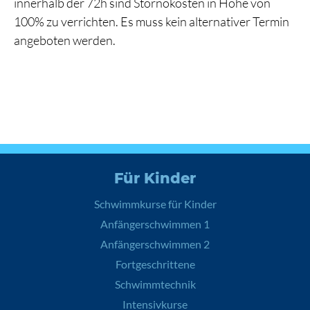
innerhalb der 72h sind Stornokosten in Höhe von
100% zu verrichten. Es muss kein alternativer Termin
angeboten werden.
Für Kinder
Schwimmkurse für Kinder
Anfängerschwimmen 1
Anfängerschwimmen 2
Fortgeschrittene
Schwimmtechnik
Intensivkurse