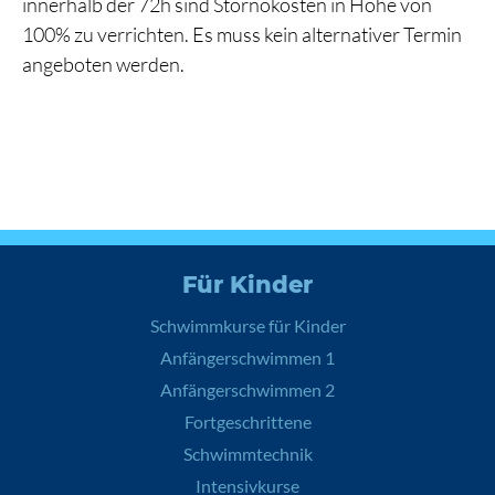
innerhalb der 72h sind Stornokosten in Höhe von
100% zu verrichten. Es muss kein alternativer Termin
angeboten werden.
Für Kinder
Schwimmkurse für Kinder
Anfängerschwimmen 1
Anfängerschwimmen 2
Fortgeschrittene
Schwimmtechnik
Intensivkurse