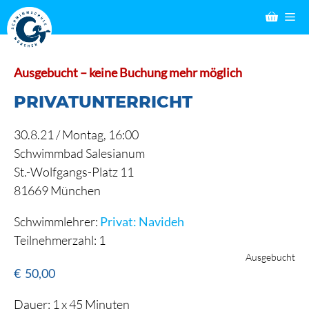
Zum
M
Inhalt
springen
Ausgebucht – keine Buchung mehr möglich
PRIVATUNTERRICHT
30.8.21 /
Montag
, 16:00
Schwimmbad Salesianum
St.-Wolfgangs-Platz 11
81669 München
Schwimmlehrer:
Privat: Navideh
Teilnehmerzahl: 1
Ausgebucht
€
50,00
Dauer: 1 x 45 Minuten