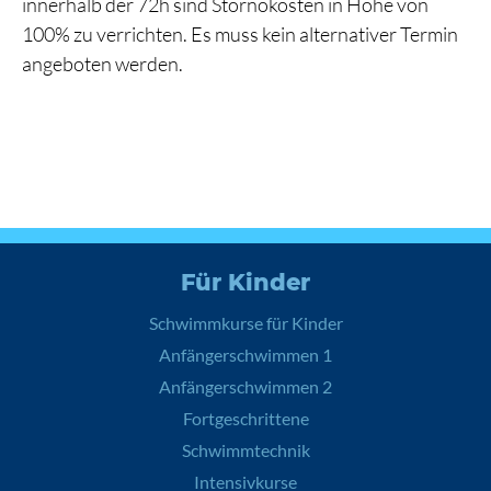
innerhalb der 72h sind Stornokosten in Höhe von
100% zu verrichten. Es muss kein alternativer Termin
angeboten werden.
Für Kinder
Schwimmkurse für Kinder
Anfängerschwimmen 1
Anfängerschwimmen 2
Fortgeschrittene
Schwimmtechnik
Intensivkurse