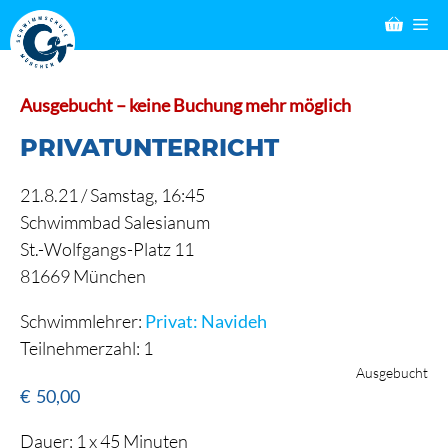
Zum
M
Inhalt
springen
Ausgebucht – keine Buchung mehr möglich
PRIVATUNTERRICHT
21.8.21 /
Samstag
, 16:45
Schwimmbad Salesianum
St.-Wolfgangs-Platz 11
81669 München
Schwimmlehrer:
Privat: Navideh
Teilnehmerzahl: 1
Ausgebucht
€
50,00
Dauer: 1 x 45 Minuten