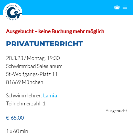
Zum
M
Inhalt
springen
Ausgebucht – keine Buchung mehr möglich
PRIVATUNTERRICHT
20.3.23 /
Montag
, 19:30
Schwimmbad Salesianum
St.-Wolfgangs-Platz 11
81669 München
Schwimmlehrer:
Lamia
Teilnehmerzahl: 1
Ausgebucht
€
65,00
1 x 60 min