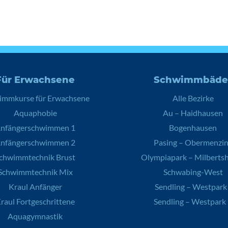
Für Erwachsene
Schwimmbäde
immkurse für Erwachsene
Alle Bezirke
Aquaphobie
Au – Haidhausen
nfängerschwimmen 1
Bogenhausen
nfängerschwimmen 2
Pasing – Obermenzi
chwimmtechnik Brust
Olympiapark – Milberts
Schwimmtechnik Mix
Schwabing-West
Kraul Anfänger
Sendling – Westpark 
raul Fortgeschrittene
Sendling – Westpark 
Aquagymnastik