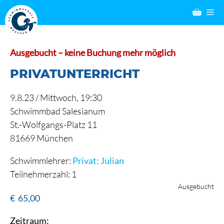
Zum
M
Inhalt
springen
Ausgebucht – keine Buchung mehr möglich
PRIVATUNTERRICHT
9.8.23 /
Mittwoch
, 19:30
Schwimmbad Salesianum
St.-Wolfgangs-Platz 11
81669 München
Schwimmlehrer:
Privat: Julian
Teilnehmerzahl: 1
Ausgebucht
€
65,00
Zeitraum: