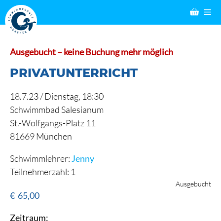
Zum
M
Inhalt
springen
Ausgebucht – keine Buchung mehr möglich
PRIVATUNTERRICHT
18.7.23 /
Dienstag
, 18:30
Schwimmbad Salesianum
St.-Wolfgangs-Platz 11
81669 München
Schwimmlehrer:
Jenny
Teilnehmerzahl: 1
Ausgebucht
€
65,00
Zeitraum: