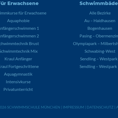
Für Erwachsene
Schwimmbäde
immkurse für Erwachsene
Alle Bezirke
Aquaphobie
Au – Haidhausen
nfängerschwimmen 1
Bogenhausen
nfängerschwimmen 2
Pasing – Obermenzi
chwimmtechnik Brust
Olympiapark – Milberts
Schwimmtechnik Mix
Schwabing-West
Kraul Anfänger
Sendling – Westpark 
raul Fortgeschrittene
Sendling – Westpark 
Aquagymnastik
Intensivkurse
Privatunterricht
2026
SCHWIMMSCHULE MÜNCHEN
|
IMPRESSUM
|
DATENSCHUTZ
|