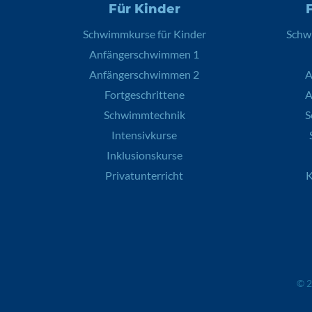
Für Kinder
Schwimmkurse für Kinder
Schw
Anfängerschwimmen 1
Anfängerschwimmen 2
A
Fortgeschrittene
A
Schwimmtechnik
S
Intensivkurse
Inklusionskurse
Privatunterricht
K
© 