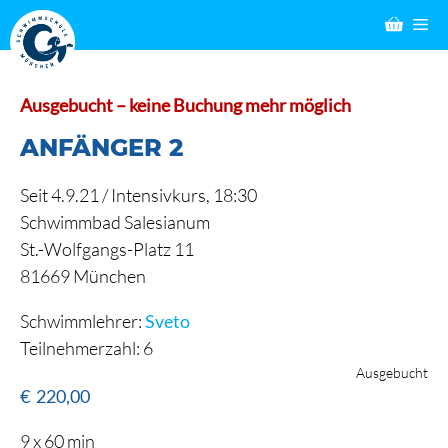
Zum
M
Inhalt
springen
Ausgebucht – keine Buchung mehr möglich
ANFÄNGER 2
Seit 4.9.21 / Intensivkurs, 18:30
Schwimmbad Salesianum
St.-Wolfgangs-Platz 11
81669 München
Schwimmlehrer:
Sveto
Teilnehmerzahl: 6
Ausgebucht
€
220,00
9 x 60 min